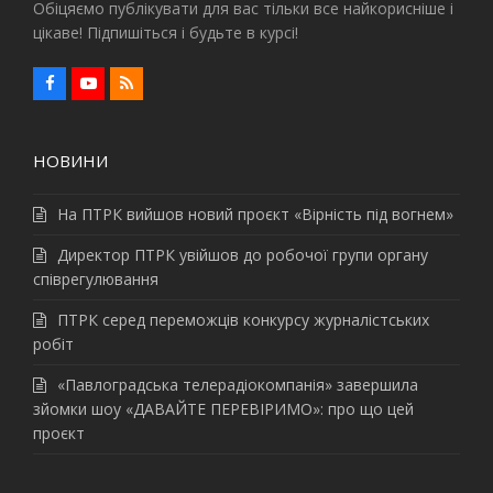
Обіцяємо публікувати для вас тільки все найкорисніше і
цікаве! Підпишіться і будьте в курсі!
F
Y
R
a
o
S
c
u
S
e
t
b
u
НОВИНИ
o
b
o
e
k
На ПТРК вийшов новий проєкт «Вірність під вогнем»
Директор ПТРК увійшов до робочої групи органу
співрегулювання
ПТРК серед переможців конкурсу журналістських
робіт
«Павлоградська телерадіокомпанія» завершила
зйомки шоу «ДАВАЙТЕ ПЕРЕВІРИМО»: про що цей
проєкт