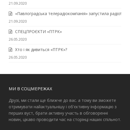
21.09.2020
«Павлоградська телерадіокомпанія» запустила радіо!
21.09.2020
СПЕЦПРОЄКТИ «ПТРК»
26.05.2020
Хто і як дивиться «ПТРК»?
26.05.2020
МИ В СОЦМЕРЕЖАХ
Друзі, ми стали ще ближче до вас. а тому ви зможете
отримувати найактуальнішу і об'єктивну інформацію з
перших вуст, брати активну участь в обговоренні
новин, цікаво проводити час на сторінці наших спільнот.