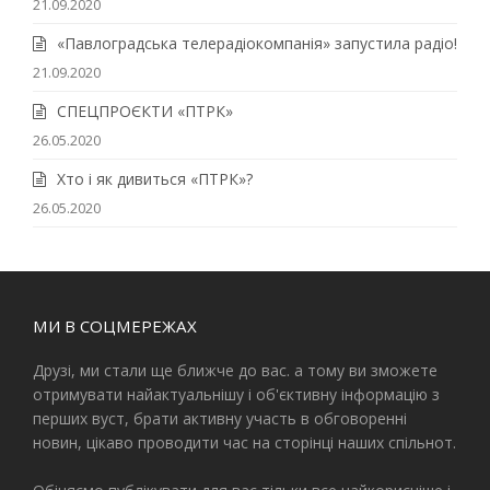
21.09.2020
«Павлоградська телерадіокомпанія» запустила радіо!
21.09.2020
СПЕЦПРОЄКТИ «ПТРК»
26.05.2020
Хто і як дивиться «ПТРК»?
26.05.2020
МИ В СОЦМЕРЕЖАХ
Друзі, ми стали ще ближче до вас. а тому ви зможете
отримувати найактуальнішу і об'єктивну інформацію з
перших вуст, брати активну участь в обговоренні
новин, цікаво проводити час на сторінці наших спільнот.