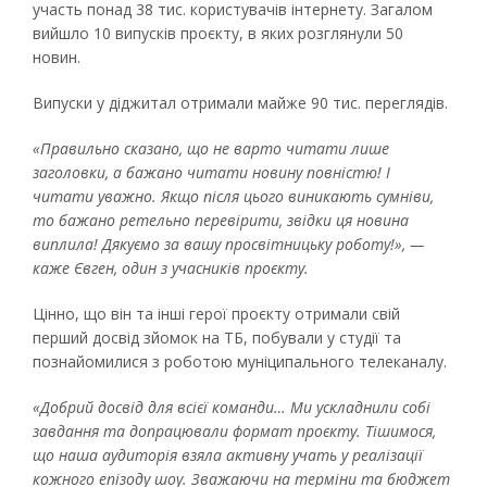
участь понад 38 тис. користувачів інтернету. Загалом
вийшло 10 випусків проєкту, в яких розглянули 50
новин.
Випуски у діджитал отримали майже 90 тис. переглядів.
«Правильно сказано, що не варто читати лише
заголовки, а бажано читати новину повністю! І
читати уважно. Якщо після цього виникають сумніви,
то бажано ретельно перевірити, звідки ця новина
виплила! Дякуємо за вашу просвітницьку роботу!», —
каже Євген, один з учасників проєкту.
Цінно, що він та інші герої проєкту отримали свій
перший досвід зйомок на ТБ, побували у студії та
познайомилися з роботою муніципального телеканалу.
«Добрий досвід для всієї команди… Ми ускладнили собі
завдання та допрацювали формат проєкту. Тішимося,
що наша аудиторія взяла активну учать у реалізації
кожного епізоду шоу. Зважаючи на терміни та бюджет