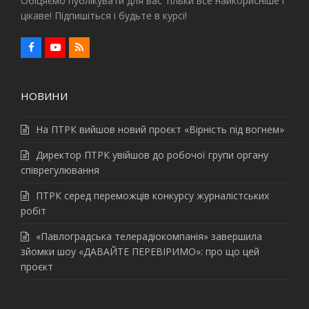
Обіцяємо публікувати для вас тільки все найкорисніше і
цікаве! Підпишіться і будьте в курсі!
F
Y
R
a
o
S
c
u
S
e
t
b
u
НОВИНИ
o
b
o
e
k
На ПТРК вийшов новий проєкт «Вірність під вогнем»
Директор ПТРК увійшов до робочої групи органу
співрегулювання
ПТРК серед переможців конкурсу журналістських
робіт
«Павлоградська телерадіокомпанія» завершила
зйомки шоу «ДАВАЙТЕ ПЕРЕВІРИМО»: про що цей
проєкт