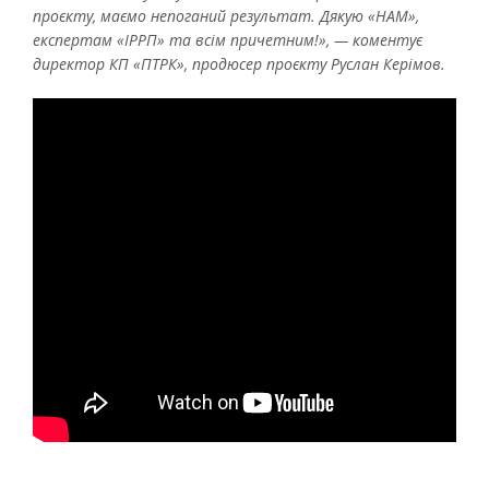
проєкту, маємо непоганий результат. Дякую «НАМ»,
експертам «ІРРП» та всім причетним!», — коментує
директор КП «ПТРК», продюсер проєкту Руслан Керімов.