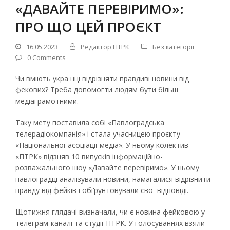
«ДАВАЙТЕ ПЕРЕВІРИМО»:
ПРО ЩО ЦЕЙ ПРОЄКТ
16.05.2023
Редактор ПТРК
Без категорії
0 Comments
Чи вміють українці відрізняти правдиві новини від
фекових? Треба допомогти людям бути більш
медіаграмотними.
Таку мету поставила собі «Павлоградська
телерадіокомпанія» і стала учасницею проєкту
«Національної асоціації медіа». У ньому колектив
«ПТРК» відзняв 10 випусків інформаційно-
розважального шоу «Давайте перевіримо». У ньому
павлоградці аналізували новини, намагалися відрізнити
правду від фейків і обґрунтовували свої відповіді.
Щотижня глядачі визначали, чи є новина фейковою у
телеграм-каналі та студії ПТРК. У голосуваннях взяли