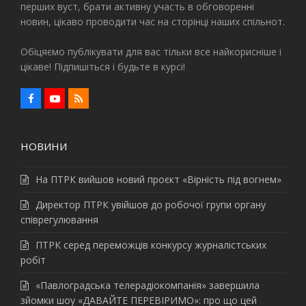
перших вуст, брати активну участь в обговоренні
новин, цікаво проводити час на сторінці наших спільнот.
Обіцяємо публікувати для вас тільки все найкорисніше і
цікаве! Підпишіться і будьте в курсі!
F
Y
R
a
o
S
c
u
S
e
t
b
u
НОВИНИ
o
b
o
e
k
На ПТРК вийшов новий проєкт «Вірність під вогнем»
Директор ПТРК увійшов до робочої групи органу
співрегулювання
ПТРК серед переможців конкурсу журналістських
робіт
«Павлоградська телерадіокомпанія» завершила
зйомки шоу «ДАВАЙТЕ ПЕРЕВІРИМО»: про що цей