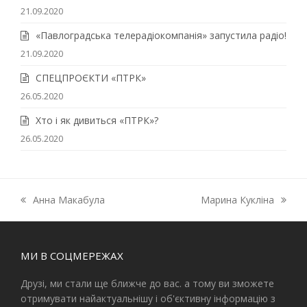
21.09.2020
«Павлоградська телерадіокомпанія» запустила радіо!
21.09.2020
СПЕЦПРОЄКТИ «ПТРК»
26.05.2020
Хто і як дивиться «ПТРК»?
26.05.2020
Анна Макабула
Марина Кукліна
previous
next
post:
post:
МИ В СОЦМЕРЕЖАХ
Друзі, ми стали ще ближче до вас. а тому ви зможете
отримувати найактуальнішу і об'єктивну інформацію з