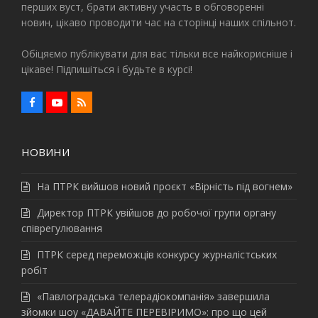
перших вуст, брати активну участь в обговоренні
новин, цікаво проводити час на сторінці наших спільнот.
Обіцяємо публікувати для вас тільки все найкорисніше і
цікаве! Підпишіться і будьте в курсі!
F
Y
R
a
o
S
c
u
S
e
t
b
u
НОВИНИ
o
b
o
e
k
На ПТРК вийшов новий проєкт «Вірність під вогнем»
Директор ПТРК увійшов до робочої групи органу
співрегулювання
ПТРК серед переможців конкурсу журналістських
робіт
«Павлоградська телерадіокомпанія» завершила
зйомки шоу «ДАВАЙТЕ ПЕРЕВІРИМО»: про що цей