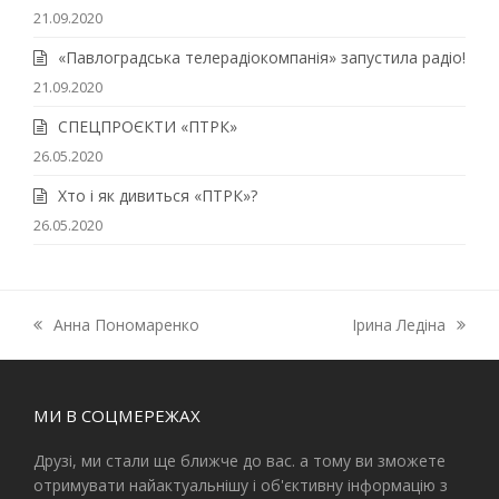
21.09.2020
«Павлоградська телерадіокомпанія» запустила радіо!
21.09.2020
СПЕЦПРОЄКТИ «ПТРК»
26.05.2020
Хто і як дивиться «ПТРК»?
26.05.2020
Анна Пономаренко
Ірина Ледіна
previous
next
post:
post:
МИ В СОЦМЕРЕЖАХ
Друзі, ми стали ще ближче до вас. а тому ви зможете
отримувати найактуальнішу і об'єктивну інформацію з