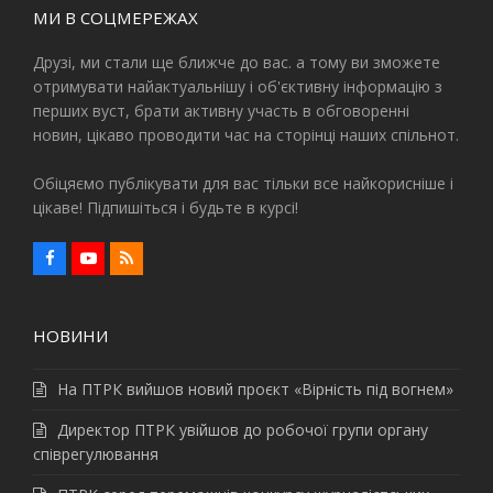
МИ В СОЦМЕРЕЖАХ
Друзі, ми стали ще ближче до вас. а тому ви зможете
отримувати найактуальнішу і об'єктивну інформацію з
перших вуст, брати активну участь в обговоренні
новин, цікаво проводити час на сторінці наших спільнот.
Обіцяємо публікувати для вас тільки все найкорисніше і
цікаве! Підпишіться і будьте в курсі!
F
Y
R
a
o
S
c
u
S
e
t
b
u
НОВИНИ
o
b
o
e
k
На ПТРК вийшов новий проєкт «Вірність під вогнем»
Директор ПТРК увійшов до робочої групи органу
співрегулювання