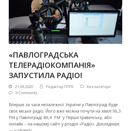
«ПАВЛОГРАДСЬКА
ТЕЛЕРАДІОКОМПАНІЯ»
ЗАПУСТИЛА РАДІО!
21.09.2020
Редактор ПТРК
Без категорії
0 Comments
Вперше за часи незалежної України у Павлограді буде
своє міське радіо. Його вже можна почути на хвилі 90,3
FM у Павлограді; 80,4 FM у Першотравенську, або
онлайн – на нашому сайті у розділі «Радіо». Докладніше
— у сюжеті.