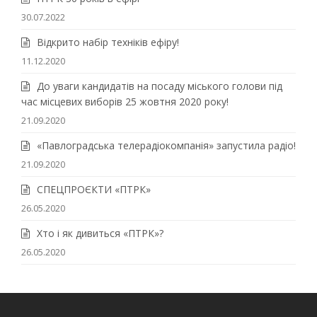
30.07.2022
Відкрито набір техніків ефіру!
11.12.2020
До уваги кандидатів на посаду міського голови під
час місцевих виборів 25 жовтня 2020 року!
21.09.2020
«Павлоградська телерадіокомпанія» запустила радіо!
21.09.2020
СПЕЦПРОЄКТИ «ПТРК»
26.05.2020
Хто і як дивиться «ПТРК»?
26.05.2020