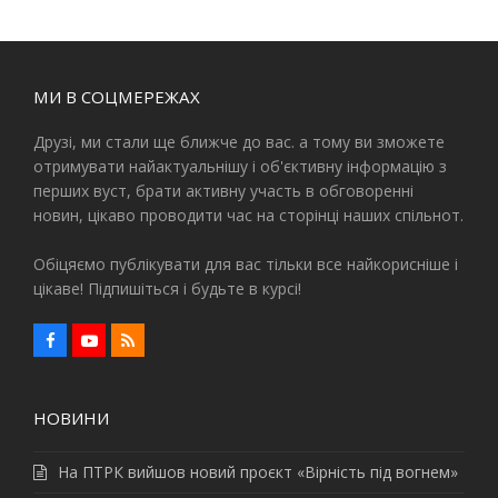
МИ В СОЦМЕРЕЖАХ
Друзі, ми стали ще ближче до вас. а тому ви зможете
отримувати найактуальнішу і об'єктивну інформацію з
перших вуст, брати активну участь в обговоренні
новин, цікаво проводити час на сторінці наших спільнот.
Обіцяємо публікувати для вас тільки все найкорисніше і
цікаве! Підпишіться і будьте в курсі!
F
Y
R
a
o
S
c
u
S
e
t
b
u
НОВИНИ
o
b
o
e
k
На ПТРК вийшов новий проєкт «Вірність під вогнем»